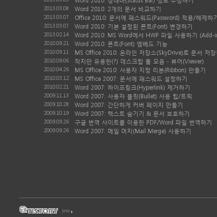
Word 2010: 상태바(Status Bar) 정보 수정하기
2013.03.08
Word 2010: 2개의 문서 비교하기
2013.03.07
Office 2010: 문서에 패스워드(Password) 적용/해제하
2013.03.07
Word 2010: 기본 설정된 폰트(Font) 변경하기
2013.02.14
Word 2010: MS Word에서 HWP 파일 사용하기 (Add-i
2010.09.21
Word 2010: 폰트(Font) 엠베드 기능
2010.09.11
MS Office 2010: 온라인 저장소(SkyDrive)로 문서 저
2010.09.06
작지만 유용한(?) 데스크탑 툴 모음 - 뷰어(Viewer)
2010.04.26
MS Office 2010: 사용자 지정 리본(Ribbon) 만들기
2010.03.12
MS Office 2007: 문서에 패스워드 설정하기
2010.02.21
Word 2007: 하이프링크(Hyperlink) 제거하기
2009.11.13
Word 2007: 사용자 불릿(Bullet) 사용 팁/트릭
2009.10.28
Word 2007: 간단하게 커버 페이지 만들기
2009.10.19
Word 2007: 텍스트 숨기기 & 문서 보호하기
2009.09.26
구글 번역 사이트를 이용한 PDF/Word 파일 번역하기
2009.09.26
Word 2007: 메일 머지(Mail Merge) 사용하기
join