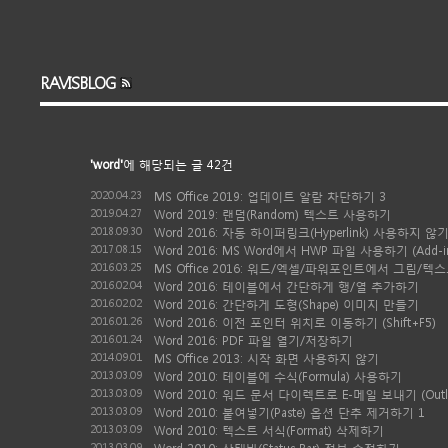
RAVISBLOG
'word'
에 해당되는 글 42건
2020.04.23
MS Office 2019: 업데이트 알람 차단하기
3
2019.04.27
Word 2019: 랜덤(Random) 텍스트 사용하기
2018.09.30
Word 2016: 자동 하이퍼링크(Hyperlink) 사용하지 않
2017.08.15
Word 2016: MS Word에서 HWP 파일 사용하기 (Add-i
2016.03.25
MS Office 2016: 워드/엑셀/파워포인트에서 그림/
2016.02.04
Word 2016: 테이블에서 간단하게 행/열 추가하기
2016.02.02
Word 2016: 간단하게 도형(Shape) 이미지 만들기
2016.01.26
Word 2016: 이전 포인터 위치로 이동하기 (Shift+F5)
2016.01.24
Word 2016: PDF 파일 열기/저장하기
2014.09.01
MS Office 2013: 시작 화면 사용하지 않기
2013.03.09
Word 2010: 테이블에 수식(Formula) 사용하기
2013.03.09
Word 2010: 워드 문서 다이렉트로 E-메일 보내기 (Outl
2013.03.09
Word 2010: 붙여넣기(Paste) 옵션 단추 제거하기
1
2013.03.09
Word 2010: 텍스트 서식(Format) 삭제하기
2013.03.09