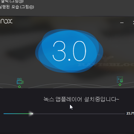
 클릭.(그림③)
 실행된 모습.(그림④)