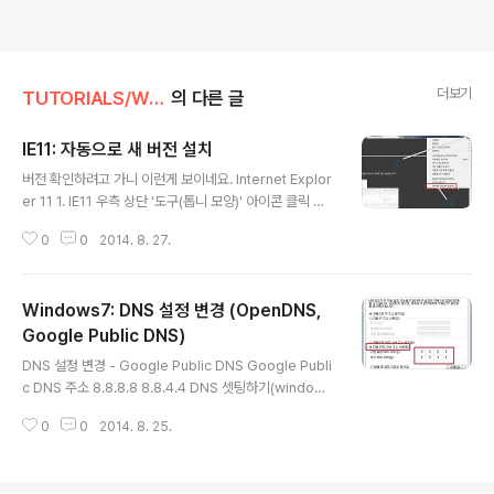
더보기
TUTORIALS/WINDOWS
의 다른 글
IE11: 자동으로 새 버전 설치
글 내용
버전 확인하려고 가니 이런게 보이네요. Internet Explor
er 11 1. IE11 우측 상단 '도구(톱니 모양)' 아이콘 클릭 후 'I
nternet Explorer 정보(A)' 클릭.(그림①) 2. '자동으로
0
0
2014. 8. 27.
새 버전 설치(I)' 체크 박스가 보입니다.(그림②) - IE10: 윈
도우7용 IE(Internet Explorer)10 릴리즈 - IE8: 세션(S
ession) 새 세션/공유 해제 - IE8: HTTPS 보안경고창
Windows7: DNS 설정 변경 (OpenDNS,
나타나지 않게 하기 - IE8: 리모델링(Remodeling) 팁 모
음 - IE8: 알아두면 유용(?)한 팁(Tip) 모음 - Windows I
Google Public DNS)
글 내용
E(Internet Explorer)8 정식 릴리즈 - IE(Internet Expl
DNS 설정 변경 - Google Public DNS Google Publi
orer): 업데이트(UPDATE) 정보 모음 - ..
c DNS 주소 8.8.8.8 8.8.4.4 DNS 셋팅하기(windows
7): 아래 OpenDNS 설정 변경의 그림을 참고하면 쉽게
0
0
2014. 8. 25.
설정 하실 수 있습니다. 아래 그림과 같이 'DNS 서버 주소'
부분에서 구글 퍼블릭 DNS 주소를 넣어 주면 됩니다. You
Tube: Tutorial: How to Use Google DNS Server